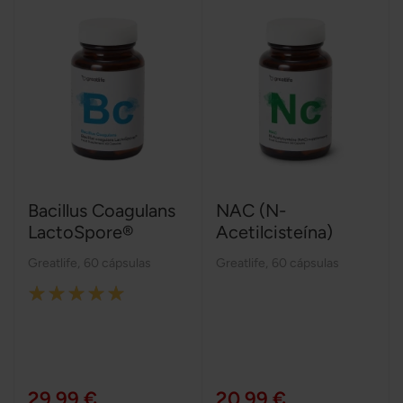
Bacillus Coagulans
NAC (N-
LactoSpore®
Acetilcisteína)
Greatlife
,
60 cápsulas
Greatlife
,
60 cápsulas
Rating:
100%
29,99 €
20,99 €