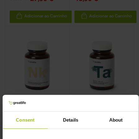
Adicionar ao Carrinho
Adicionar ao Carrinho
Nattokinase NSK-
Taurina – 1000 mg
SD®
Consent
Details
About
Greatlife
,
60 cápsulas
Greatlife
,
60 cápsulas