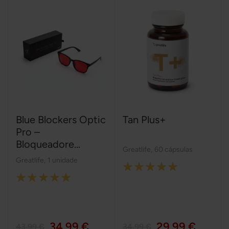
Blue Blockers Optic
Tan Plus+
Pro –
Bloqueadore...
Greatlife
,
60 cápsulas
Greatlife
,
1 unidade
Rating:
Rating:
100%
100%
34,99 €
29,99 €
43,99 €
34,99 €