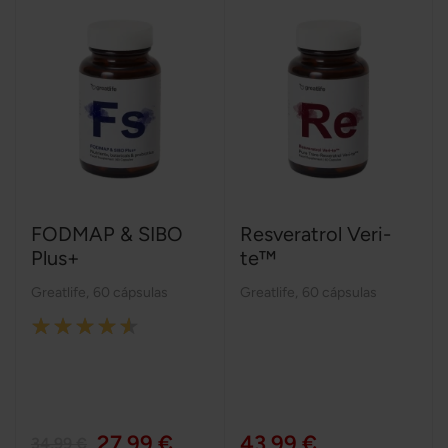
FODMAP & SIBO
Resveratrol Veri-
Plus+
te™
Greatlife
,
60 cápsulas
Greatlife
,
60 cápsulas
Rating:
90%
27,99 €
43,99 €
34,99 €