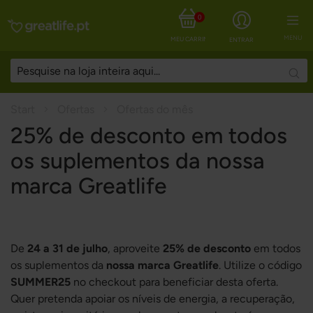
0
MENU
MEU CARRINHO
ENTRAR
Sear
Start
Ofertas
Ofertas do mês
25% de desconto em todos
os suplementos da nossa
marca Greatlife
De
24 a 31 de julho
, aproveite
25% de desconto
em todos
os suplementos da
nossa marca Greatlife
. Utilize o código
SUMMER25
no checkout para beneficiar desta oferta.
Quer pretenda apoiar os níveis de energia, a recuperação,