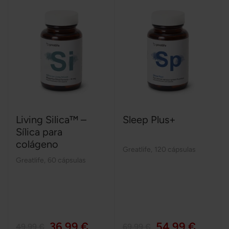
Living Silica™ –
Sleep Plus+
Sílica para
colágeno
Greatlife
,
120 cápsulas
Greatlife
,
60 cápsulas
36,99 €
54,99 €
49,99 €
69,99 €