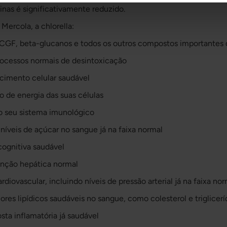
inas é significativamente reduzido.
Mercola, a chlorella:
, CGF, beta-glucanos e todos os outros compostos importantes d
rocessos normais de desintoxicação
cimento celular saudável
 de energia das suas células
o seu sistema imunológico
níveis de açúcar no sangue já na faixa normal
cognitiva saudável
função hepática normal
diovascular, incluindo níveis de pressão arterial já na faixa nor
ores lipídicos saudáveis no sangue, como colesterol e triglicer
ta inflamatória já saudável