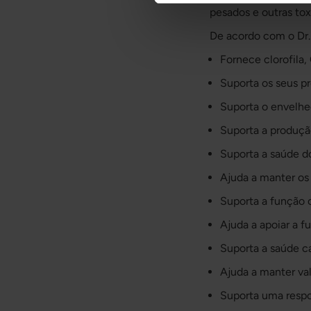
pesados e outras tox
De acordo com o Dr. 
Fornece clorofila
Suporta os seus p
Suporta o envelhe
Suporta a produção
Suporta a saúde d
Ajuda a manter os 
Suporta a função 
Ajuda a apoiar a 
Suporta a saúde car
Ajuda a manter val
Suporta uma respos