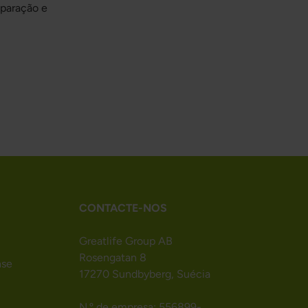
eparação e
CONTACTE-NOS
Greatlife Group AB
Rosengatan 8
nse
17270 Sundbyberg, Suécia
N.º de empresa: 556899-