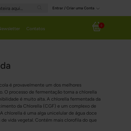
Entrar / Criar uma Conta
Search
0
Newsletter
Contatos
Meu Carrinho
ada
rcola é provavelmente um dos melhores
. O processo de fermentação torna a chlorella
ibilidade é muito alta. A chlorella fermentada da
cimento da Chlorella (CGF) e um complexo de
 A chlorella é uma alga unicelular de água doce
 de vida vegetal. Contém mais clorofila do que