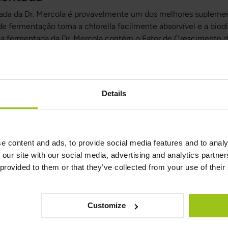
ada da Dr. Mercola é provavelmente um dos melhores suplemen
 fermentação torna a chlorella facilmente absorvível e a biodi
lla fermentada da Dr. Mercola contém o Fator de Crescimento d
rais traço de algas vermelhas.
s formas mais antigas de vida vegetal. É uma alga unicelular d
la do que qualquer outra planta no planeta. A chlorella conté
escimento da Chlorella (CGF). O CGF é rico em ácidos nucle
Details
nas, minerais, polissacarídeos e beta-glucanos. Como cerca de
hlorella é uma excelente fonte de CGF e a fonte alimentar mai
e content and ads, to provide social media features and to analy
tada da Dr. Mercola também contém um Complexo de Minerais 
 our site with our social media, advertising and analytics partn
 variedades de algas vermelhas marinhas: Lithothamnion glacia
 provided to them or that they’ve collected from your use of their
 colhidas do Atlântico Norte e contêm minerais traço.
da da Dr. Mercola é altamente digestível e biodisponível devi
aves. Isso é criado por um método exclusivo de fermentação e 
Customize
 Como a chlorella na fórmula da Dr. Mercola é mantida limpa 
gorosamente esterilizado e controlado, o risco de contaminaçã