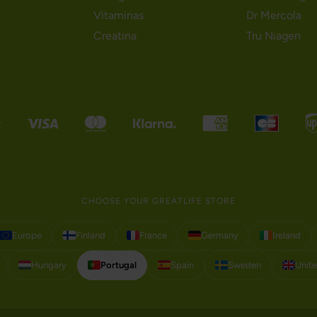
Vitaminas
Dr Mercola
Creatina
Tru Niagen
CHOOSE YOUR GREATLIFE STORE
Europe
Finland
France
Germany
Ireland
Hungary
Portugal
Spain
Sweden
Unit