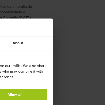
tos de chlorella do
sponibilidade é
a Chlorella (CGF) e
e água doce que
m um complexo único
icos RNA e DNA,
About
 um oitavo da
s concentrada de
se our traffic. We also share
Traço adicionado,
ers who may combine it with
le e Lithothamnion
 services.
do às suas membranas
cultivo em tanques
Allow all
durante um sistema
o por metais