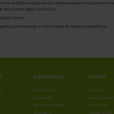
ontra os efeitos negativos do estresse oxidativo e promove a r
l dos tecidos após o exercício
olismo ótimo
igestiva promovendo o crescimento de bactérias benéficas
S
SUPLEMENTOS
MARCAS
os
Probióticos
Greatlife
Magnésio
Innate Respo
Multivitamínicos
MegaFood
Omega-3
Nordic Kings